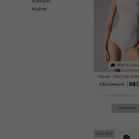
Homem
Mulher
FRETE GRÁ
76048 - VISCOSE ST
R$1
R$2.044,00
3
x de
R$409,00
se
COMPRAR
40
%
OFF