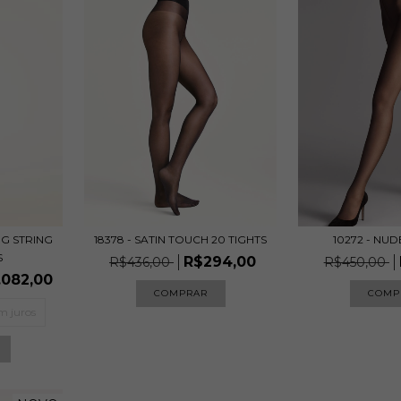
18378 - SATIN TOUCH 20 TIGHTS
10272 - NUD
NG STRING
S
R$294,00
R$436,00
R$450,00
.082,00
COMPRAR
COMP
m juros