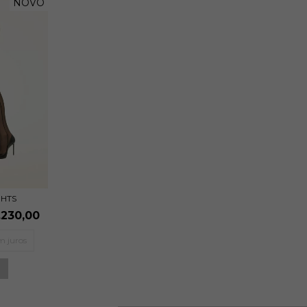
NOVO
GHTS
.230,00
m juros