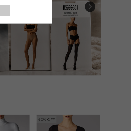
40
%
OFF