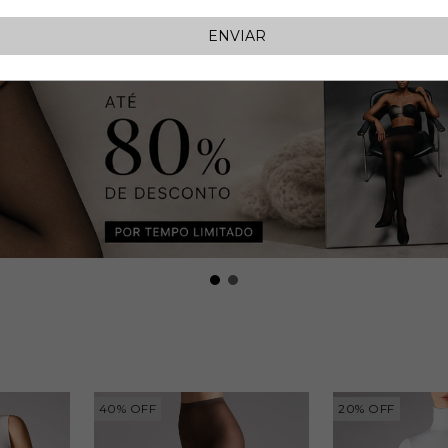
40
%
OFF
20
%
OFF