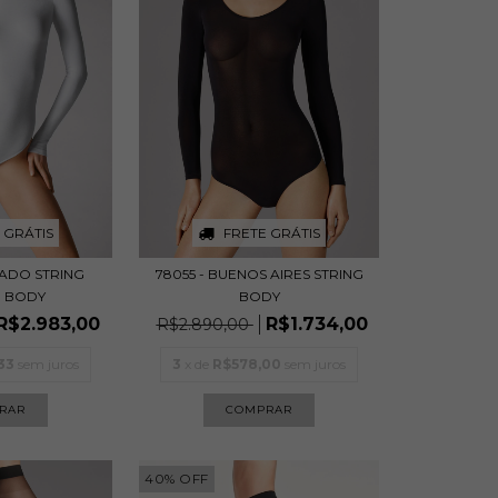
 GRÁTIS
FRETE GRÁTIS
RADO STRING
78055 - BUENOS AIRES STRING
 BODY
BODY
R$2.983,00
R$1.734,00
R$2.890,00
33
sem juros
3
x de
R$578,00
sem juros
RAR
COMPRAR
40
%
OFF