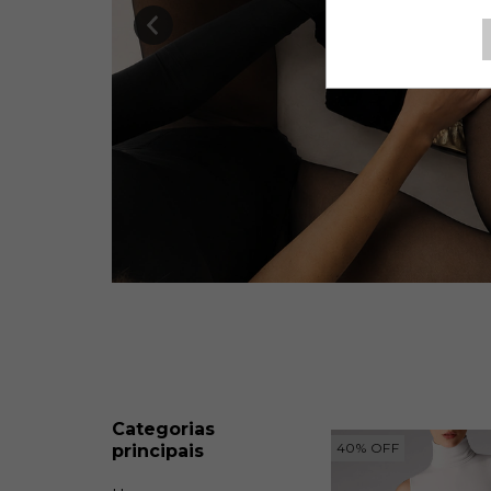
Categorias
40
%
OFF
principais