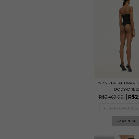
77107 - FATAL DRAPI
BODY-DRES
R$2
R$3.469,00
3
x de
R$694,00
se
COMPRAR