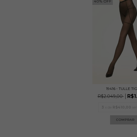
40
%
OFF
19416 - TULLE TI
R$1
R$2.049,00
3
x de
R$410,00
se
COMPRAR