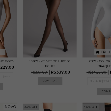
FRETE
TIS
71187 - COLO
RING BODY
10687 - VELVET DE LUXE 50
OPAQUE
TIGHTS
.227,00
R$337,00
R$3.729,00
R$561,00
m juros
3
x de
R$994,
COMPRAR
COMP
NOVO
33
%
OFF
40
%
OFF