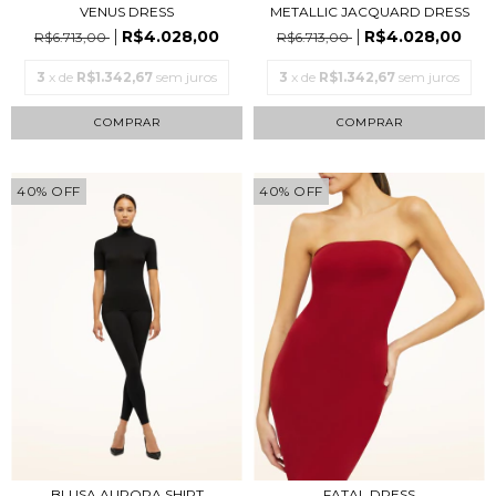
VENUS DRESS
METALLIC JACQUARD DRESS
R$4.028,00
R$4.028,00
R$6.713,00
R$6.713,00
3
x de
R$1.342,67
sem juros
3
x de
R$1.342,67
sem juros
COMPRAR
COMPRAR
40
%
OFF
40
%
OFF
BLUSA AURORA SHIRT
FATAL DRESS