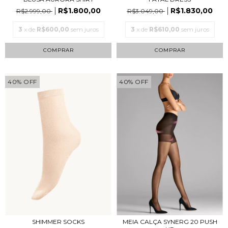
R$1.800,00
R$1.830,00
R$2.999,00
R$3.049,00
3
x de
R$600,00
sem juros
3
x de
R$610,00
sem juros
COMPRAR
COMPRAR
40
%
OFF
40
%
OFF
SHIMMER SOCKS
MEIA CALÇA SYNERG 20 PUSH