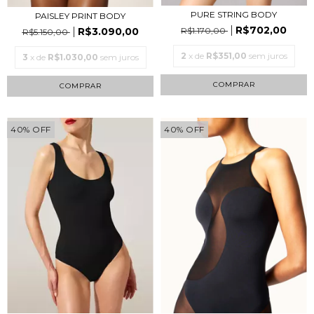
PURE STRING BODY
PAISLEY PRINT BODY
R$702,00
R$1.170,00
R$3.090,00
R$5.150,00
2
x de
R$351,00
sem juros
3
x de
R$1.030,00
sem juros
COMPRAR
COMPRAR
40
%
OFF
40
%
OFF