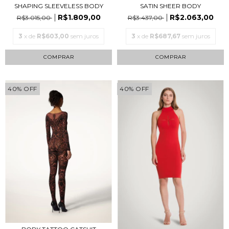
SHAPING SLEEVELESS BODY
SATIN SHEER BODY
R$1.809,00
R$2.063,00
R$3.015,00
R$3.437,00
3
x de
R$603,00
sem juros
3
x de
R$687,67
sem juros
COMPRAR
COMPRAR
40
%
OFF
40
%
OFF