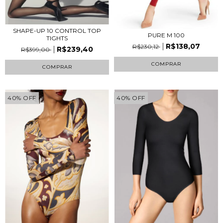
SHAPE-UP 10 CONTROL TOP
PURE M 100
TIGHTS
R$138,07
R$230,12
R$239,40
R$399,00
COMPRAR
COMPRAR
40
%
OFF
40
%
OFF