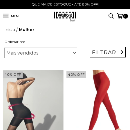
QUEIMA DE ESTOQUE - ATÉ 80% OFF!
MENU
0
Início
/
Mulher
Ordenar por
FILTRAR
40
%
OFF
40
%
OFF