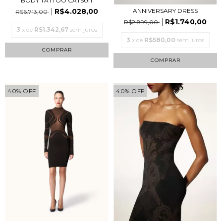
BODY TATTOO CATSUIT
R$4.028,00
ANNIVERSARY DRESS
R$6.713,00
R$1.740,00
R$2.899,00
3
x de
R$1.342,67
sem juros
3
x de
R$580,00
sem juros
COMPRAR
COMPRAR
40
%
OFF
40
%
OFF