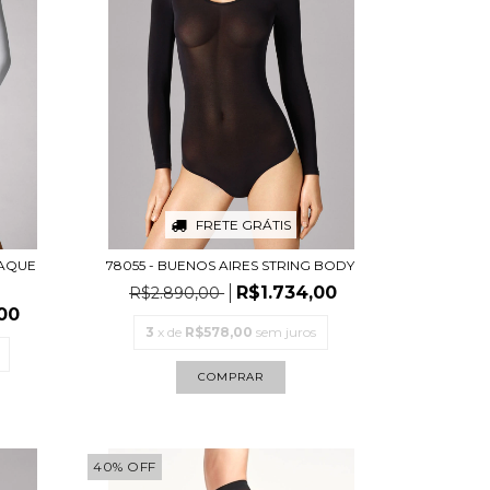
FRETE GRÁTIS
PAQUE
78055 - BUENOS AIRES STRING BODY
R$1.734,00
R$2.890,00
00
3
x de
R$578,00
sem juros
COMPRAR
40
%
OFF