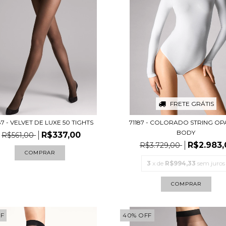
FRETE GRÁTIS
7 - VELVET DE LUXE 50 TIGHTS
71187 - COLORADO STRING O
BODY
R$337,00
R$561,00
R$2.983,
R$3.729,00
COMPRAR
3
x de
R$994,33
sem juros
COMPRAR
F
40
%
OFF