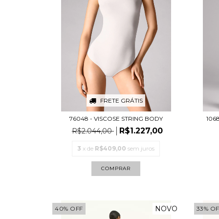
FRETE GRÁTIS
76048 - VISCOSE STRING BODY
1068
R$1.227,00
R$2.044,00
3
x de
R$409,00
sem juros
COMPRAR
NOVO
40
%
OFF
33
%
OF