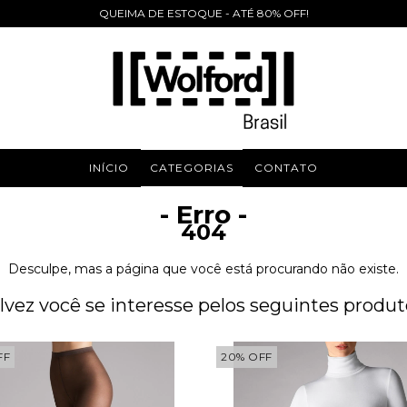
QUEIMA DE ESTOQUE - ATÉ 80% OFF!
INÍCIO
CATEGORIAS
CONTATO
- Erro -
404
Desculpe, mas a página que você está procurando não existe.
lvez você se interesse pelos seguintes produt
FF
20
%
OFF