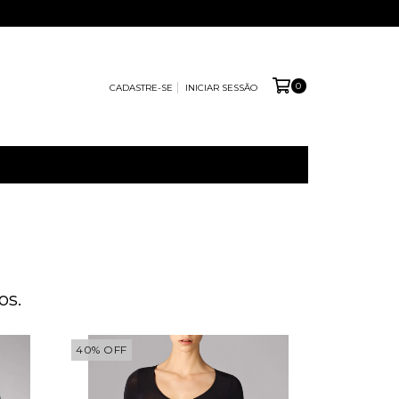
0
CADASTRE-SE
INICIAR SESSÃO
os.
40
%
OFF