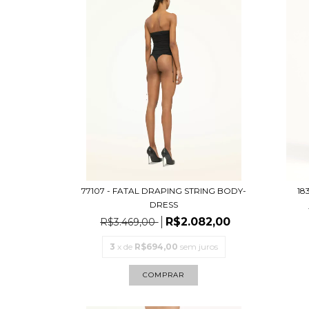
77107 - FATAL DRAPING STRING BODY-
18
DRESS
R$2.082,00
R$3.469,00
3
x de
R$694,00
sem juros
COMPRAR