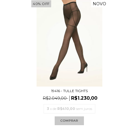
NOVO
40
%
OFF
19416 - TULLE TIGHTS
R$1.230,00
R$2.049,00
3
x de
R$410,00
sem juros
COMPRAR