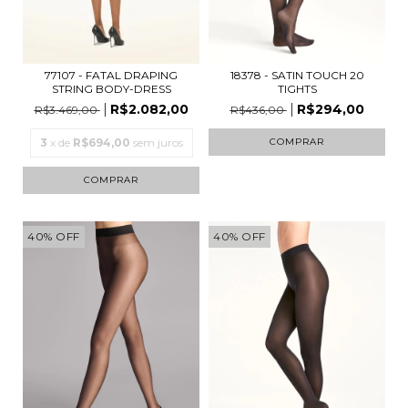
18378 - SATIN TOUCH 20
77107 - FATAL DRAPING
TIGHTS
STRING BODY-DRESS
R$294,00
R$2.082,00
R$436,00
R$3.469,00
COMPRAR
3
x de
R$694,00
sem juros
COMPRAR
40
%
OFF
40
%
OFF