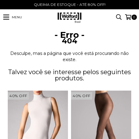
QUEIMA DE ESTOQUE - ATÉ 80% OFF!
MENU
0
- Erro -
404
Desculpe, mas a página que você está procurando não
existe.
Talvez você se interesse pelos seguintes
produtos.
40
%
OFF
40
%
OFF