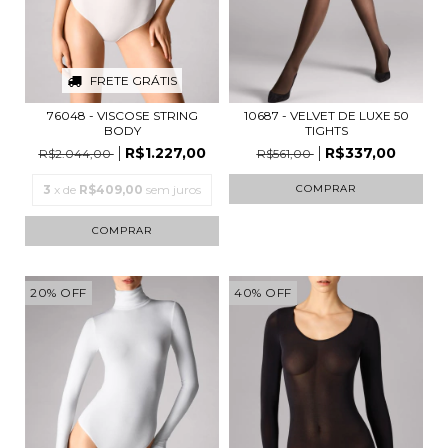
FRETE GRÁTIS
76048 - VISCOSE STRING
10687 - VELVET DE LUXE 50
BODY
TIGHTS
R$1.227,00
R$337,00
R$2.044,00
R$561,00
3
x de
R$409,00
sem juros
COMPRAR
COMPRAR
20
%
OFF
40
%
OFF