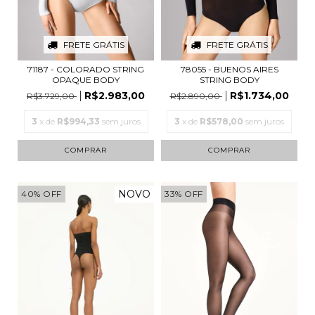
FRETE GRÁTIS
FRETE GRÁTIS
71187 - COLORADO STRING
78055 - BUENOS AIRES
OPAQUE BODY
STRING BODY
R$2.983,00
R$1.734,00
R$3.729,00
R$2.890,00
3
x de
R$994,33
sem juros
3
x de
R$578,00
sem juros
COMPRAR
COMPRAR
NOVO
40
%
OFF
33
%
OFF