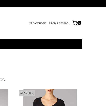
0
CADASTRE-SE
INICIAR SESSÃO
os.
40
%
OFF