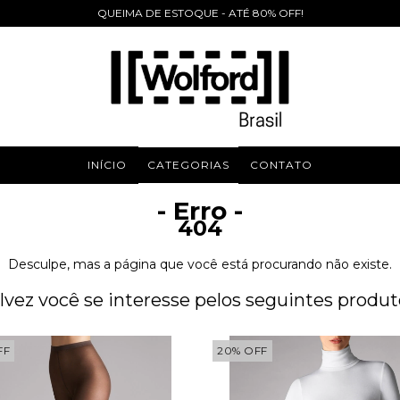
QUEIMA DE ESTOQUE - ATÉ 80% OFF!
INÍCIO
CATEGORIAS
CONTATO
- Erro -
404
Desculpe, mas a página que você está procurando não existe.
lvez você se interesse pelos seguintes produt
FF
20
%
OFF