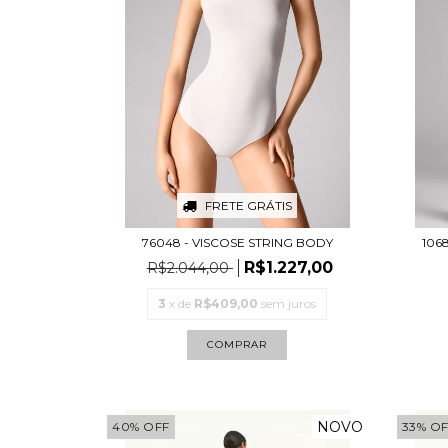
FRETE GRÁTIS
76048 - VISCOSE STRING BODY
1068
R$1.227,00
R$2.044,00
3
x de
R$409,00
sem juros
COMPRAR
NOVO
40
%
OFF
33
%
OF