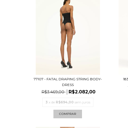
77107 - FATAL DRAPING STRING BODY-
18
DRESS
R$2.082,00
R$3.469,00
3
x de
R$694,00
sem juros
COMPRAR