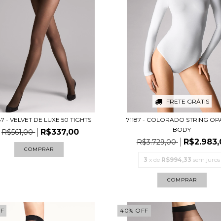
FRETE GRÁTIS
7 - VELVET DE LUXE 50 TIGHTS
71187 - COLORADO STRING O
BODY
R$337,00
R$561,00
R$2.983,
R$3.729,00
COMPRAR
3
x de
R$994,33
sem juros
COMPRAR
F
40
%
OFF