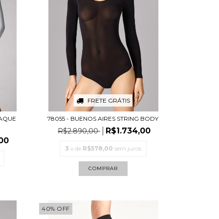
FRETE GRÁTIS
PAQUE
78055 - BUENOS AIRES STRING BODY
R$1.734,00
R$2.890,00
00
3
x de
R$578,00
sem juros
COMPRAR
40
%
OFF