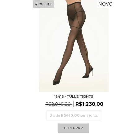
NOVO
40
%
OFF
19416 - TULLE TIGHTS
R$1.230,00
R$2.049,00
3
x de
R$410,00
sem juros
COMPRAR