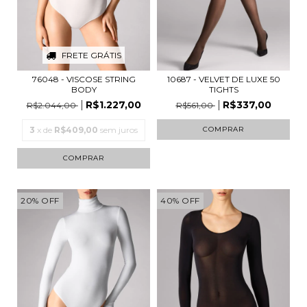
FRETE GRÁTIS
76048 - VISCOSE STRING
10687 - VELVET DE LUXE 50
BODY
TIGHTS
R$1.227,00
R$337,00
R$2.044,00
R$561,00
3
x de
R$409,00
sem juros
COMPRAR
COMPRAR
20
%
OFF
40
%
OFF