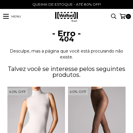
QUEIMA DE ESTOQUE - ATÉ 80% OFF!
MENU
0
- Erro -
404
Desculpe, mas a página que você está procurando não
existe.
Talvez você se interesse pelos seguintes
produtos.
40
%
OFF
40
%
OFF