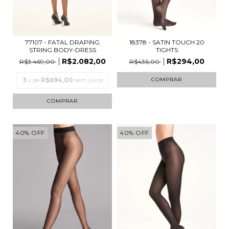
18378 - SATIN TOUCH 20
77107 - FATAL DRAPING
TIGHTS
STRING BODY-DRESS
R$294,00
R$2.082,00
R$436,00
R$3.469,00
COMPRAR
3
x de
R$694,00
sem juros
COMPRAR
40
%
OFF
40
%
OFF