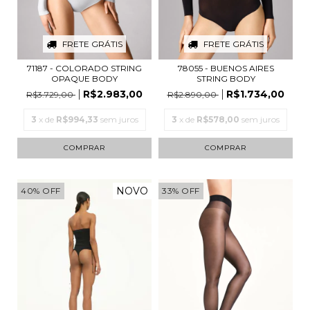
FRETE GRÁTIS
FRETE GRÁTIS
71187 - COLORADO STRING
78055 - BUENOS AIRES
OPAQUE BODY
STRING BODY
R$2.983,00
R$1.734,00
R$3.729,00
R$2.890,00
3
x de
R$994,33
sem juros
3
x de
R$578,00
sem juros
COMPRAR
COMPRAR
NOVO
40
%
OFF
33
%
OFF