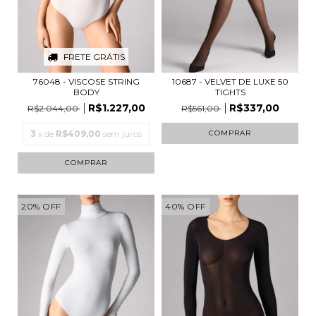
FRETE GRÁTIS
76048 - VISCOSE STRING
10687 - VELVET DE LUXE 50
BODY
TIGHTS
R$1.227,00
R$337,00
R$2.044,00
R$561,00
3
x de
R$409,00
sem juros
COMPRAR
COMPRAR
20
%
OFF
40
%
OFF