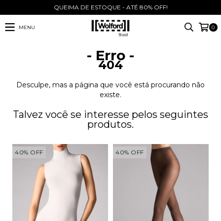
QUEIMA DE ESTOQUE - ATÉ 80% OFF!
MENU
0
- Erro -
404
Desculpe, mas a página que você está procurando não
existe.
Talvez você se interesse pelos seguintes
produtos.
40
%
OFF
40
%
OFF