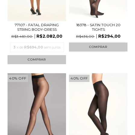
18378 - SATIN TOUCH 20
77107 - FATAL DRAPING
TIGHTS
STRING BODY-DRESS
R$294,00
R$2.082,00
R$436,00
R$3.469,00
COMPRAR
3
x de
R$694,00
sem juros
COMPRAR
40
%
OFF
40
%
OFF