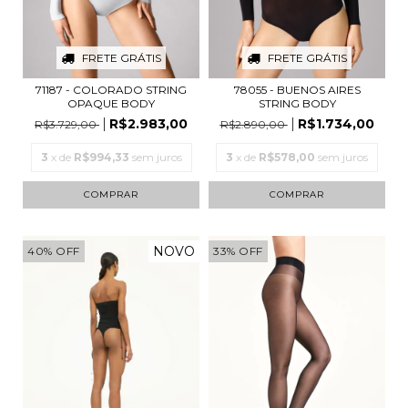
FRETE GRÁTIS
FRETE GRÁTIS
71187 - COLORADO STRING
78055 - BUENOS AIRES
OPAQUE BODY
STRING BODY
R$2.983,00
R$1.734,00
R$3.729,00
R$2.890,00
3
x de
R$994,33
sem juros
3
x de
R$578,00
sem juros
COMPRAR
COMPRAR
NOVO
40
%
OFF
33
%
OFF