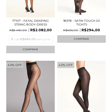
18378 - SATIN TOUCH 20
77107 - FATAL DRAPING
TIGHTS
STRING BODY-DRESS
R$294,00
R$2.082,00
R$436,00
R$3.469,00
COMPRAR
3
x de
R$694,00
sem juros
COMPRAR
40
%
OFF
40
%
OFF