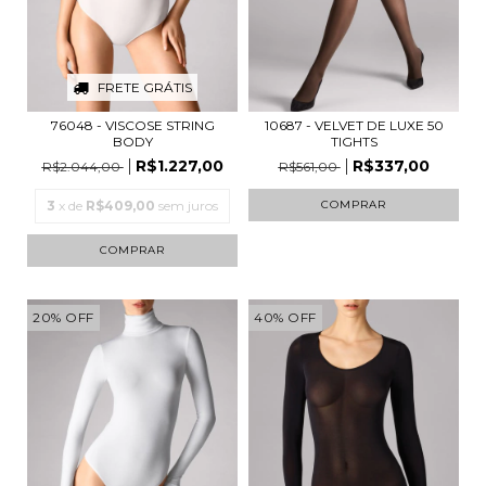
FRETE GRÁTIS
76048 - VISCOSE STRING
10687 - VELVET DE LUXE 50
BODY
TIGHTS
R$1.227,00
R$337,00
R$2.044,00
R$561,00
3
x de
R$409,00
sem juros
COMPRAR
COMPRAR
20
%
OFF
40
%
OFF