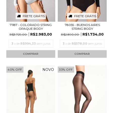
FRETE GRÁTIS
FRETE GRÁTIS
71187 - COLORADO STRING
78055 - BUENOS AIRES
OPAQUE BODY
STRING BODY
R$2.983,00
R$1.734,00
R$3.729,00
R$2.890,00
3
x de
R$994,33
sem juros
3
x de
R$578,00
sem juros
COMPRAR
COMPRAR
NOVO
40
%
OFF
33
%
OFF