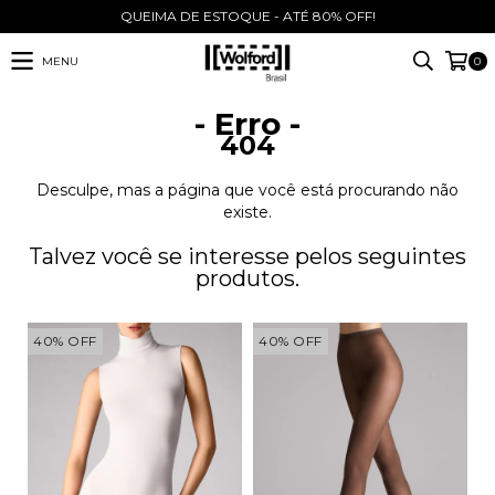
QUEIMA DE ESTOQUE - ATÉ 80% OFF!
MENU
0
- Erro -
404
Desculpe, mas a página que você está procurando não
existe.
Talvez você se interesse pelos seguintes
produtos.
40
%
OFF
40
%
OFF