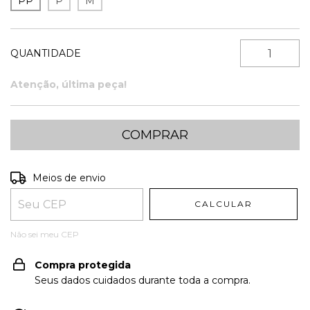
PP
P
M
QUANTIDADE
Atenção, última peça!
Entregas para o CEP:
ALTERAR CEP
Meios de envio
CALCULAR
Não sei meu CEP
Compra protegida
Seus dados cuidados durante toda a compra.