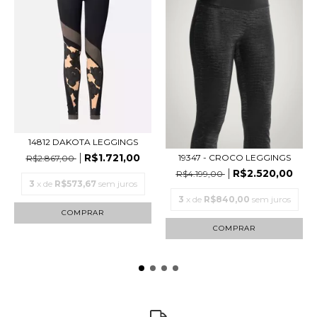
14812 DAKOTA LEGGINGS
R$1.721,00
19347 - CROCO LEGGINGS
R$2.867,00
R$2.520,00
R$4.199,00
3
x de
R$573,67
sem juros
3
x de
R$840,00
sem juros
COMPRAR
COMPRAR