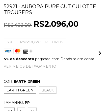
52921 - AURORA PURE CUT CULOTTE
TROUSERS
R$2.096,00
R$3.492,00
3
X DE
R$698,67
SEM JUROS
5% de desconto
pagando com Depósito em conta
VER MEIOS DE PAGAMENTO
COR:
EARTH GREEN
EARTH GREEN
BLACK
TAMANHO:
PP