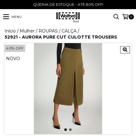
QUEIMA DE ESTOQUE - ATÉ 80% OFF!
MENU
0
Início
/
Mulher
/
ROUPAS
/
CALÇA
/
52921 - AURORA PURE CUT CULOTTE TROUSERS
40
%
OFF
NOVO