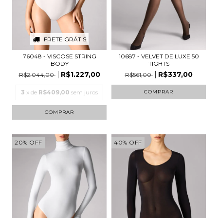
FRETE GRÁTIS
76048 - VISCOSE STRING
10687 - VELVET DE LUXE 50
BODY
TIGHTS
R$1.227,00
R$337,00
R$2.044,00
R$561,00
3
x de
R$409,00
sem juros
COMPRAR
COMPRAR
20
%
OFF
40
%
OFF