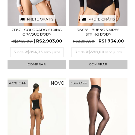
FRETE GRÁTIS
FRETE GRÁTIS
71187 - COLORADO STRING
78055 - BUENOS AIRES
OPAQUE BODY
STRING BODY
R$2.983,00
R$1.734,00
R$3.729,00
R$2.890,00
3
x de
R$994,33
sem juros
3
x de
R$578,00
sem juros
COMPRAR
COMPRAR
NOVO
40
%
OFF
33
%
OFF