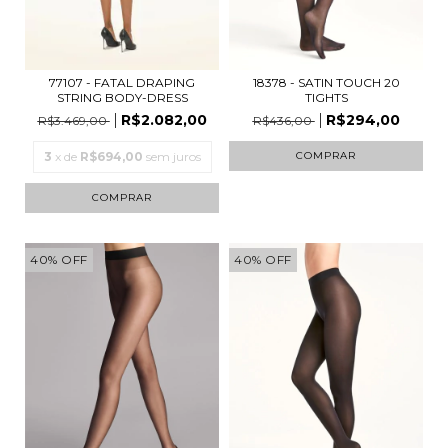
18378 - SATIN TOUCH 20
77107 - FATAL DRAPING
TIGHTS
STRING BODY-DRESS
R$294,00
R$2.082,00
R$436,00
R$3.469,00
COMPRAR
3
x de
R$694,00
sem juros
COMPRAR
40
%
OFF
40
%
OFF