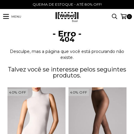
QUEIMA DE ESTOQUE - ATÉ 80% OFF!
MENU
0
- Erro -
404
Desculpe, mas a página que você está procurando não
existe.
Talvez você se interesse pelos seguintes
produtos.
40
%
OFF
40
%
OFF