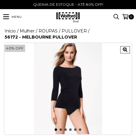
QUEIMA DE ESTOQUE - ATÉ 80% OFF!
MENU
0
Início
/
Mulher
/
ROUPAS
/
PULLOVER
/
56172 - MELBOURNE PULLOVER
40
%
OFF