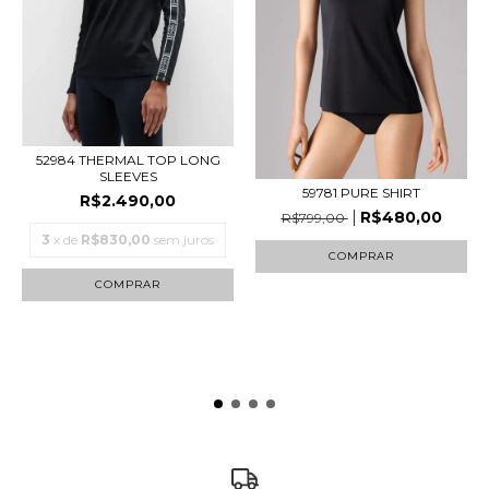
52984 THERMAL TOP LONG
SLEEVES
59781 PURE SHIRT
R$2.490,00
R$480,00
R$799,00
3
x de
R$830,00
sem juros
COMPRAR
COMPRAR