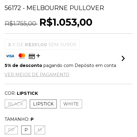
56172 - MELBOURNE PULLOVER
R$1.053,00
R$1.755,00
3
X DE
R$351,00
SEM JUROS
5% de desconto
pagando com Depósito em conta
VER MEIOS DE PAGAMENTO
COR:
LIPSTICK
BLACK
LIPSTICK
WHITE
TAMANHO:
P
PP
P
M