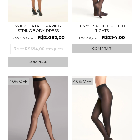
18378 - SATIN TOUCH 20
77107 - FATAL DRAPING
TIGHTS
STRING BODY-DRESS
R$294,00
R$2.082,00
R$436,00
R$3.469,00
COMPRAR
3
x de
R$694,00
sem juros
COMPRAR
40
%
OFF
40
%
OFF