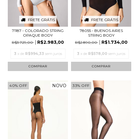
FRETE GRÁTIS
FRETE GRÁTIS
71187 - COLORADO STRING
78055 - BUENOS AIRES
OPAQUE BODY
STRING BODY
R$2.983,00
R$1.734,00
R$3.729,00
R$2.890,00
3
x de
R$994,33
sem juros
3
x de
R$578,00
sem juros
COMPRAR
COMPRAR
NOVO
40
%
OFF
33
%
OFF