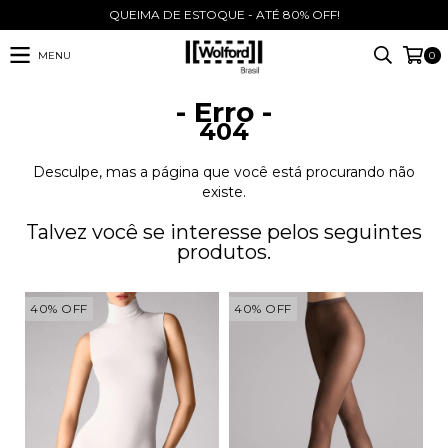
QUEIMA DE ESTOQUE - ATÉ 80% OFF!
MENU
0
- Erro -
404
Desculpe, mas a página que você está procurando não
existe.
Talvez você se interesse pelos seguintes
produtos.
40
%
OFF
40
%
OFF