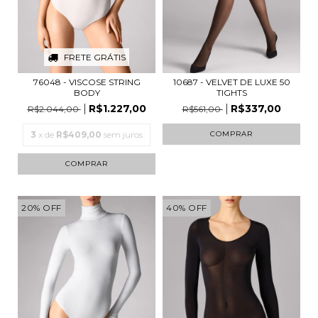
FRETE GRÁTIS
76048 - VISCOSE STRING
10687 - VELVET DE LUXE 50
BODY
TIGHTS
R$1.227,00
R$337,00
R$2.044,00
R$561,00
3
x de
R$409,00
sem juros
COMPRAR
COMPRAR
20
%
OFF
40
%
OFF