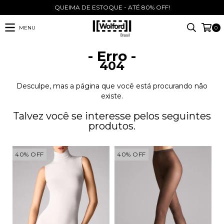
QUEIMA DE ESTOQUE - ATÉ 80% OFF!
MENU
0
- Erro -
404
Desculpe, mas a página que você está procurando não
existe.
Talvez você se interesse pelos seguintes
produtos.
40
%
OFF
40
%
OFF