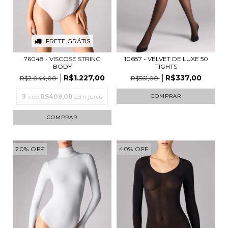
FRETE GRÁTIS
76048 - VISCOSE STRING
10687 - VELVET DE LUXE 50
BODY
TIGHTS
R$1.227,00
R$337,00
R$2.044,00
R$561,00
3
x de
R$409,00
sem juros
COMPRAR
COMPRAR
20
%
OFF
40
%
OFF