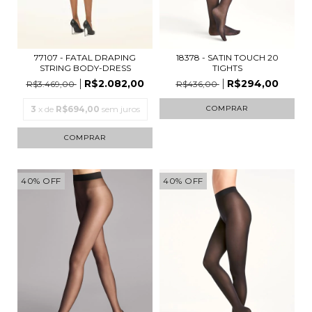
18378 - SATIN TOUCH 20
77107 - FATAL DRAPING
TIGHTS
STRING BODY-DRESS
R$294,00
R$2.082,00
R$436,00
R$3.469,00
COMPRAR
3
x de
R$694,00
sem juros
COMPRAR
40
%
OFF
40
%
OFF