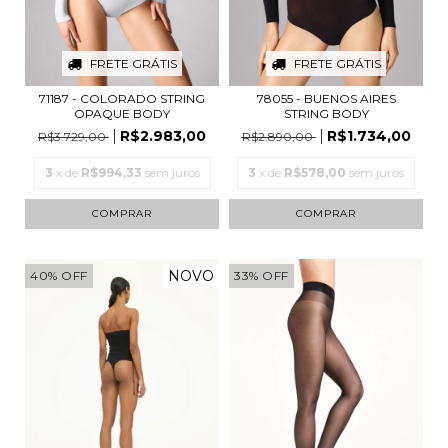
FRETE GRÁTIS
FRETE GRÁTIS
71187 - COLORADO STRING
78055 - BUENOS AIRES
OPAQUE BODY
STRING BODY
R$2.983,00
R$1.734,00
R$3.729,00
R$2.890,00
3
x de
R$994,33
sem juros
3
x de
R$578,00
sem juros
COMPRAR
COMPRAR
NOVO
40
%
OFF
33
%
OFF