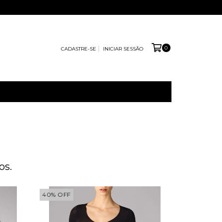
0
CADASTRE-SE
INICIAR SESSÃO
os.
40
%
OFF