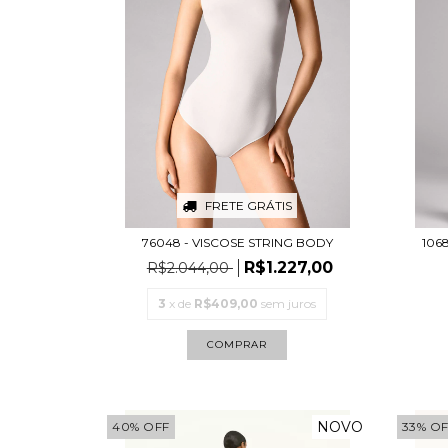
FRETE GRÁTIS
76048 - VISCOSE STRING BODY
1068
R$1.227,00
R$2.044,00
3
x de
R$409,00
sem juros
COMPRAR
NOVO
40
%
OFF
33
%
OF