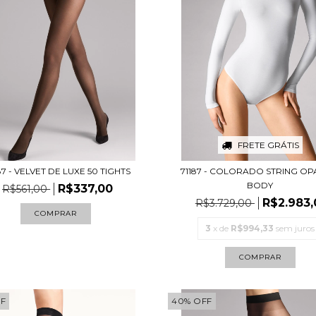
FRETE GRÁTIS
7 - VELVET DE LUXE 50 TIGHTS
71187 - COLORADO STRING O
BODY
R$337,00
R$561,00
R$2.983,
R$3.729,00
COMPRAR
3
x de
R$994,33
sem juros
COMPRAR
F
40
%
OFF