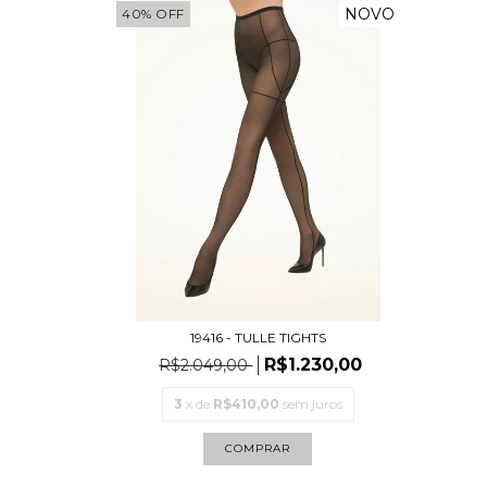
NOVO
40
%
OFF
19416 - TULLE TIGHTS
R$1.230,00
R$2.049,00
3
x de
R$410,00
sem juros
COMPRAR