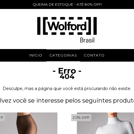
QUEIMA DE ESTOQUE - ATÉ 80% OFF!
INÍCIO
CATEGORIAS
CONTATO
- Erro -
404
Desculpe, mas a página que você está procurando não existe.
lvez você se interesse pelos seguintes produt
FF
20
%
OFF