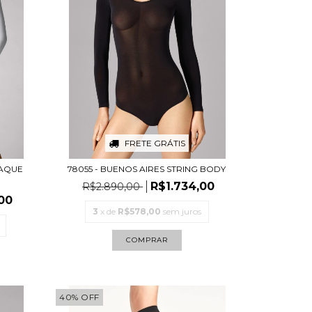
FRETE GRÁTIS
PAQUE
78055 - BUENOS AIRES STRING BODY
R$1.734,00
R$2.890,00
00
3
x de
R$578,00
sem juros
COMPRAR
40
%
OFF