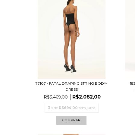
77107 - FATAL DRAPING STRING BODY-
18
DRESS
R$2.082,00
R$3.469,00
3
x de
R$694,00
sem juros
COMPRAR