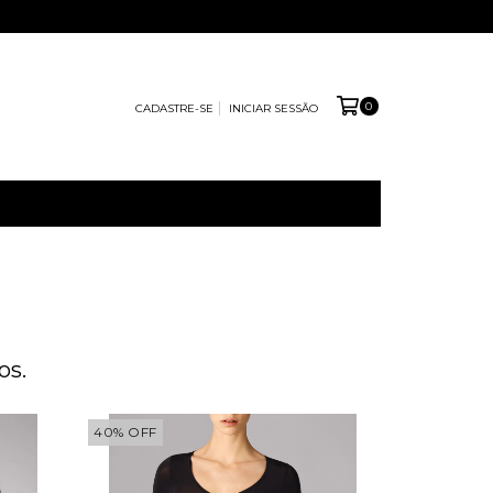
0
CADASTRE-SE
INICIAR SESSÃO
os.
40
%
OFF