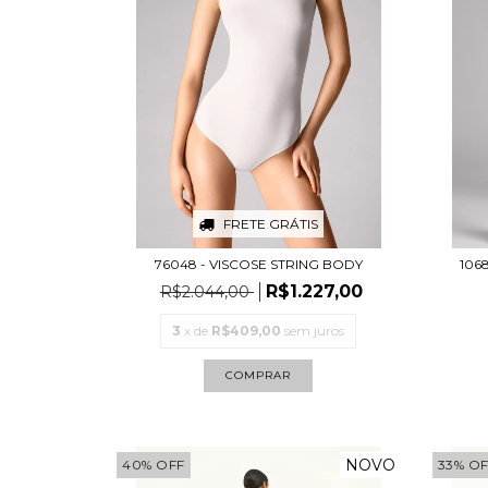
FRETE GRÁTIS
76048 - VISCOSE STRING BODY
1068
R$1.227,00
R$2.044,00
3
x de
R$409,00
sem juros
COMPRAR
NOVO
40
%
OFF
33
%
OF