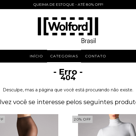
QUEIMA DE ESTOQUE - ATÉ 80% OFF!
INÍCIO
CATEGORIAS
CONTATO
- Erro -
404
Desculpe, mas a página que você está procurando não existe.
lvez você se interesse pelos seguintes produt
FF
20
%
OFF