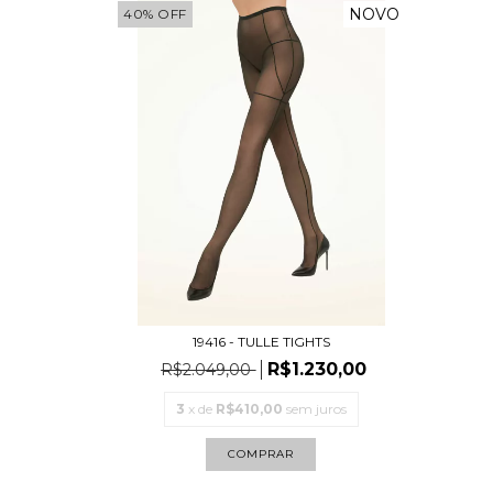
NOVO
40
%
OFF
19416 - TULLE TIGHTS
R$1.230,00
R$2.049,00
3
x de
R$410,00
sem juros
COMPRAR