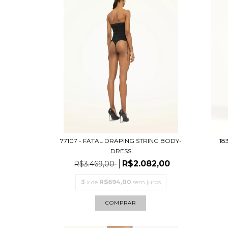
77107 - FATAL DRAPING STRING BODY-
18
DRESS
R$2.082,00
R$3.469,00
3
x de
R$694,00
sem juros
COMPRAR