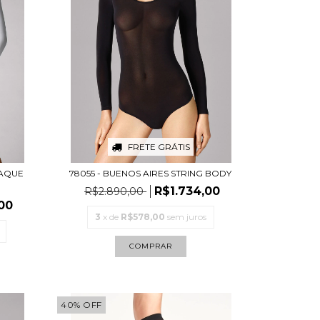
FRETE GRÁTIS
PAQUE
78055 - BUENOS AIRES STRING BODY
R$1.734,00
R$2.890,00
00
3
x de
R$578,00
sem juros
COMPRAR
40
%
OFF