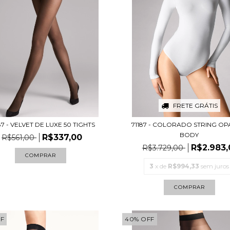
FRETE GRÁTIS
7 - VELVET DE LUXE 50 TIGHTS
71187 - COLORADO STRING O
BODY
R$337,00
R$561,00
R$2.983,
R$3.729,00
COMPRAR
3
x de
R$994,33
sem juros
COMPRAR
F
40
%
OFF