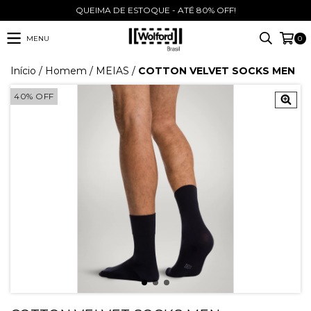
QUEIMA DE ESTOQUE - ATÉ 80% OFF!
MENU
0
Início
/
Homem
/
MEIAS
/
COTTON VELVET SOCKS MEN
40
%
OFF