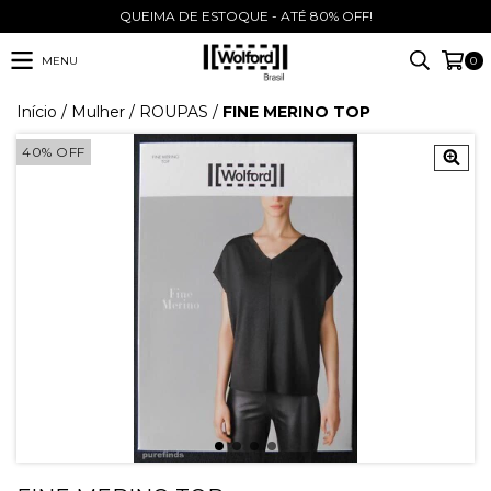
QUEIMA DE ESTOQUE - ATÉ 80% OFF!
MENU
0
Início
/
Mulher
/
ROUPAS
/
FINE MERINO TOP
40
%
OFF