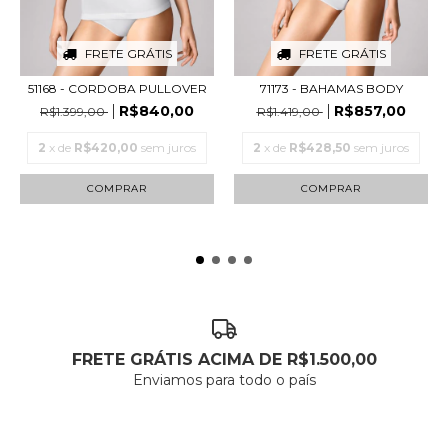
FRETE GRÁTIS
FRETE GRÁTIS
51168 - CORDOBA PULLOVER
71173 - BAHAMAS BODY
R$840,00
R$857,00
R$1.399,00
R$1.419,00
2
x de
R$420,00
sem juros
2
x de
R$428,50
sem juros
COMPRAR
COMPRAR
FRETE GRÁTIS ACIMA DE R$1.500,00
Enviamos para todo o país