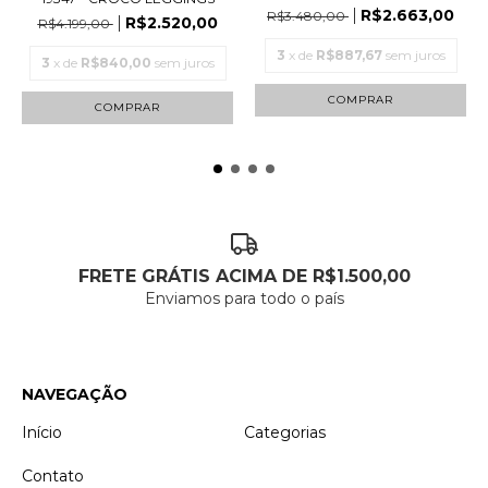
R$2.663,00
R$3.480,00
R$2.520,00
R$4.199,00
3
x de
R$887,67
sem juros
3
x de
R$840,00
sem juros
COMPRAR
COMPRAR
FRETE GRÁTIS ACIMA DE R$1.500,00
Enviamos para todo o país
NAVEGAÇÃO
Início
Categorias
Contato