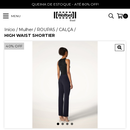
QUEIMA DE ESTOQUE - ATÉ 80% OFF!
MENU
0
Início
/
Mulher
/
ROUPAS
/
CALÇA
/
HIGH WAIST SHORTIER
40
%
OFF