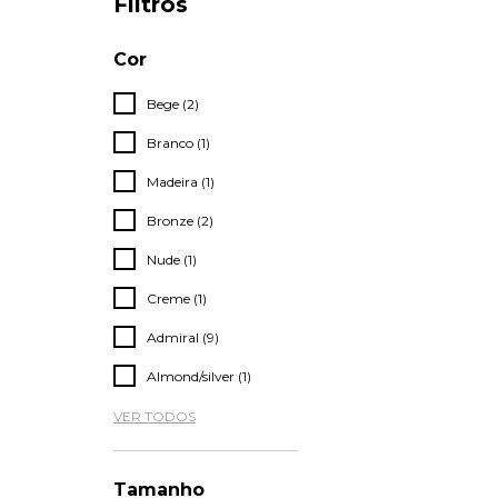
Filtros
Cor
Bege (2)
Branco (1)
Madeira (1)
Bronze (2)
Nude (1)
Creme (1)
Admiral (9)
Almond/silver (1)
VER TODOS
Tamanho