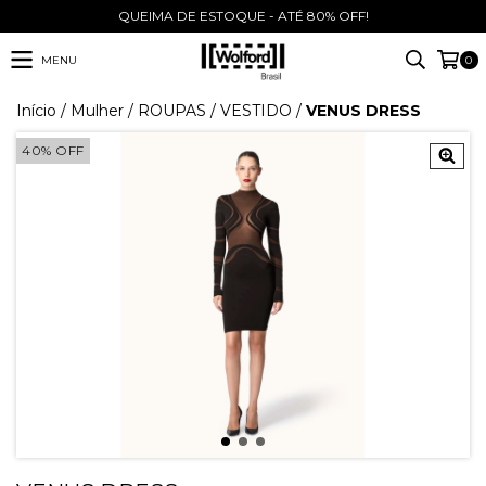
QUEIMA DE ESTOQUE - ATÉ 80% OFF!
MENU
0
Início
/
Mulher
/
ROUPAS
/
VESTIDO
/
VENUS DRESS
40
%
OFF