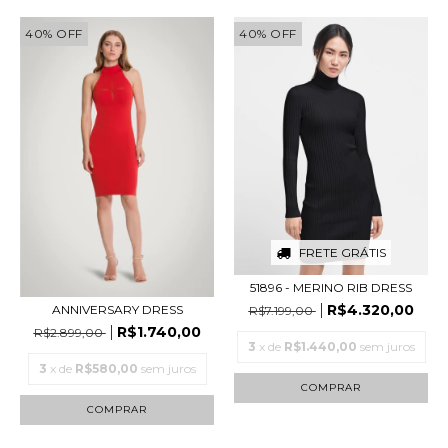
40
%
OFF
40
%
OFF
FRETE GRÁTIS
51896 - MERINO RIB DRESS
R$4.320,00
ANNIVERSARY DRESS
R$7.199,00
R$1.740,00
R$2.899,00
3
x de
R$1.440,00
sem juros
3
x de
R$580,00
sem juros
COMPRAR
COMPRAR