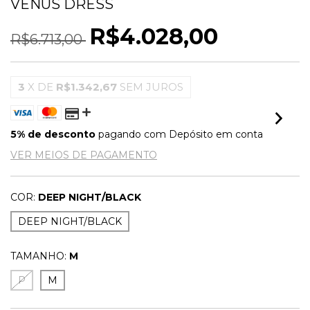
VENUS DRESS
R$4.028,00
R$6.713,00
3
X DE
R$1.342,67
SEM JUROS
5% de desconto
pagando com Depósito em conta
VER MEIOS DE PAGAMENTO
COR:
DEEP NIGHT/BLACK
DEEP NIGHT/BLACK
TAMANHO:
M
P
M