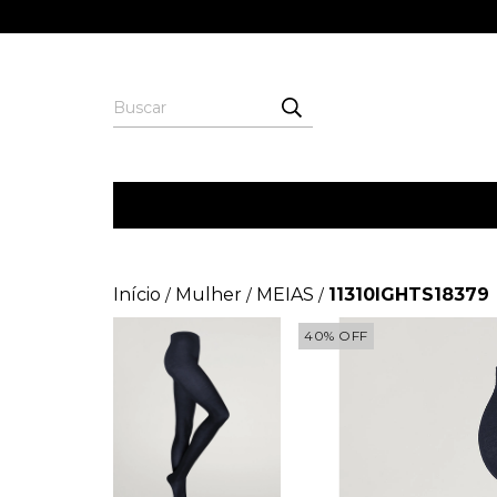
Início
Mulher
MEIAS
11310IGHTS18379
/
/
/
40
%
OFF