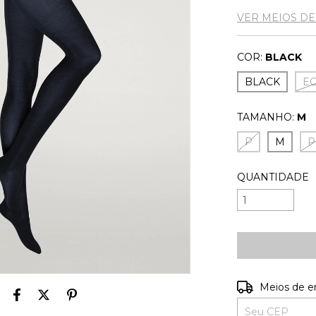
VER MEIOS D
COR:
BLACK
BLACK
E
TAMANHO:
M
P
M
P
QUANTIDADE
Entregas para o
Meios de e