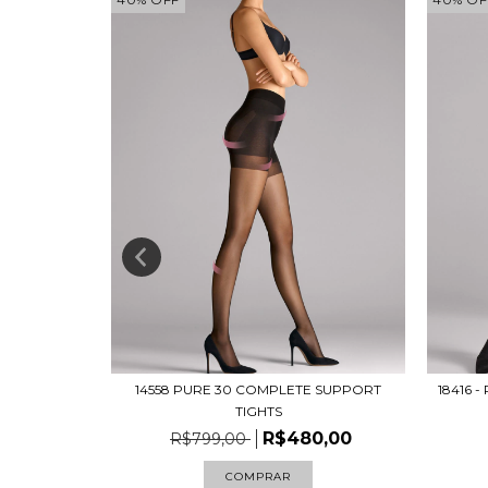
14558 PURE 30 COMPLETE SUPPORT
18416 
0 TIGHTS
TIGHTS
,00
R$480,00
R$799,00
COMPRAR