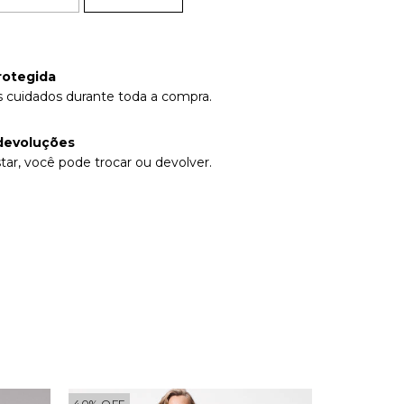
rotegida
 cuidados durante toda a compra.
devoluções
tar, você pode trocar ou devolver.
40
%
OFF
40
%
OFF