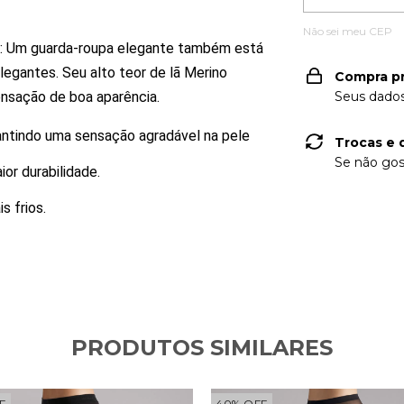
Não sei meu CEP
e: Um guarda-roupa elegante também está
elegantes.
Seu alto teor de lã Merino
Compra p
ensação de boa aparência.
Seus dados
antindo uma sensação agradável na pele
Trocas e 
Se não gos
ior durabilidade.
s frios.
PRODUTOS SIMILARES
F
40
%
OFF