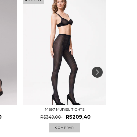
14697 MURIEL TIGHTS
1
R$209,40
0
R$349,00
R$
COMPRAR