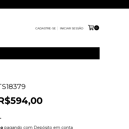
0
CADASTRE-SE
INICIAR SESSÃO
TS18379
R$594,00
to
pagando com Depósito em conta