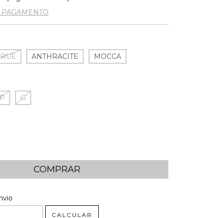
E PAGAMENTO
CRUE
ANTHRACITE
MOCCA
P
G
 CEP:
ALTERAR CEP
nvio
CALCULAR