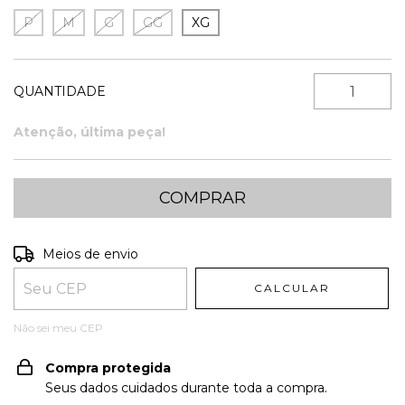
P
M
G
GG
XG
QUANTIDADE
Atenção, última peça!
Entregas para o CEP:
ALTERAR CEP
Meios de envio
CALCULAR
Não sei meu CEP
Compra protegida
Seus dados cuidados durante toda a compra.