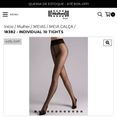
QUEIMA DE ESTOQUE - ATÉ 80% OFF!
MENU
0
Início
/
Mulher
/
MEIAS
/
MEIA CALÇA
/
18382 - INDIVIDUAL 10 TIGHTS
40
%
OFF