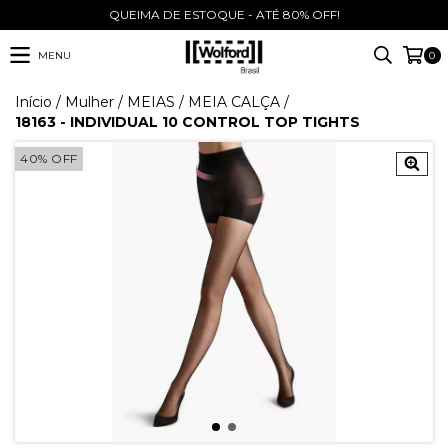
QUEIMA DE ESTOQUE - ATÉ 80% OFF!
MENU
0
Início
/
Mulher
/
MEIAS
/
MEIA CALÇA
/
18163 - INDIVIDUAL 10 CONTROL TOP TIGHTS
40
%
OFF