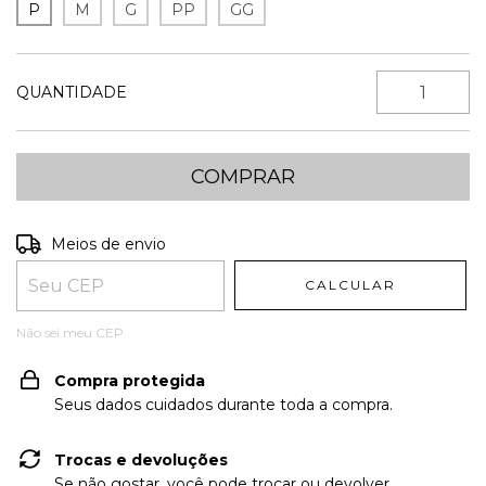
P
M
G
PP
GG
QUANTIDADE
Entregas para o CEP:
ALTERAR CEP
Meios de envio
CALCULAR
Não sei meu CEP
Compra protegida
Seus dados cuidados durante toda a compra.
Trocas e devoluções
Se não gostar, você pode trocar ou devolver.