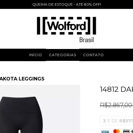
QUEIMA DE ESTOQUE - ATÉ 80% OFF!
INÍCIO
CATEGORIAS
CONTATO
DAKOTA LEGGINGS
14812 D
R$2.867,0
3
X DE
R$57