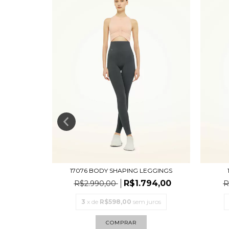
S
EGGINGS
17076 BODY SHAPING LEGGINGS
78,00
R$1.794,00
R$2.990,00
R
uros
3
x de
R$598,00
sem juros
COMPRAR