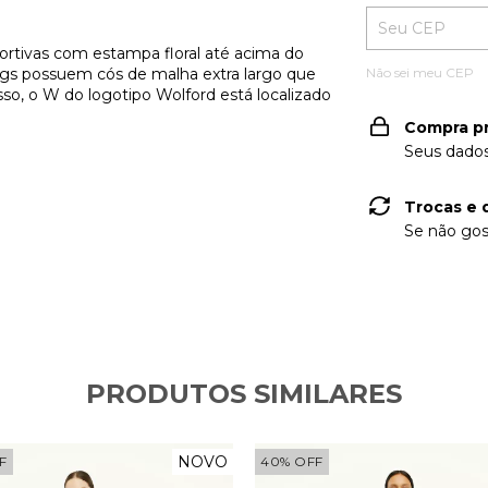
rtivas com estampa floral até acima do
ings possuem cós de malha extra largo que
Não sei meu CEP
sso, o W do logotipo Wolford está localizado
Compra p
Seus dados
Trocas e 
Se não gos
PRODUTOS SIMILARES
NOVO
F
40
%
OFF