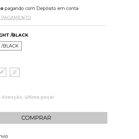
to
pagando com Depósito em conta
E PAGAMENTO
IGHT /BLACK
T /BLACK
M
G
Atenção, última peça!
 CEP:
ALTERAR CEP
nvio