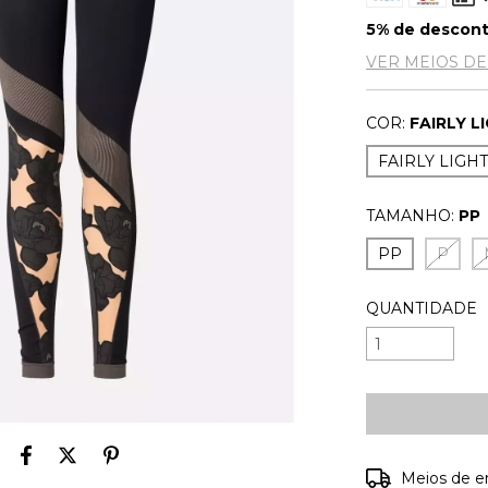
5% de descon
VER MEIOS D
COR:
FAIRLY L
FAIRLY LIGH
TAMANHO:
PP
PP
P
QUANTIDADE
Entregas para o
Meios de e