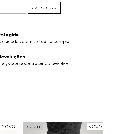
CALCULAR
rotegida
 cuidados durante toda a compra.
devoluções
tar, você pode trocar ou devolver.
NOVO
NOVO
40
%
OFF
40
%
OFF