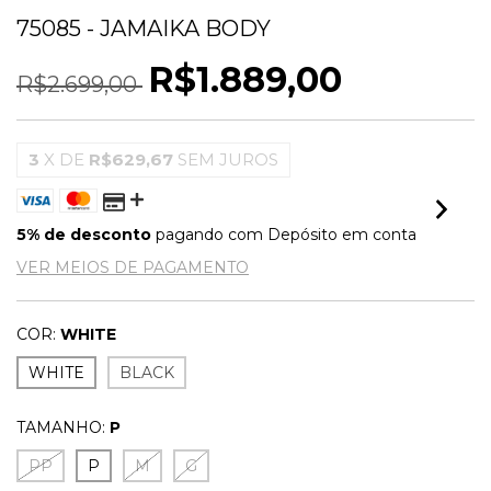
75085 - JAMAIKA BODY
R$1.889,00
R$2.699,00
3
X DE
R$629,67
SEM JUROS
5% de desconto
pagando com Depósito em conta
VER MEIOS DE PAGAMENTO
COR:
WHITE
WHITE
BLACK
TAMANHO:
P
PP
P
M
G