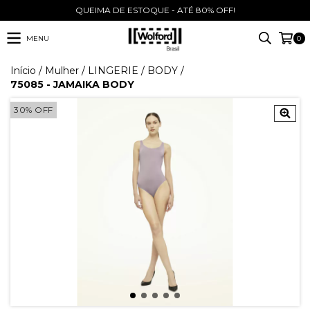
QUEIMA DE ESTOQUE - ATÉ 80% OFF!
MENU
0
Início
/
Mulher
/
LINGERIE
/
BODY
/
75085 - JAMAIKA BODY
30
%
OFF