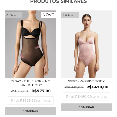
PRODUTOS SIMILARES
NOVO
35
%
OFF
40
%
OFF
79197 - W-PRINT BODY
79042 - TULLE FORMING
STRING BODY
R$1.470,00
R$2.449,00
R$977,00
R$1.502,00
3
x de
R$490,00
sem juros
3
x de
R$325,67
sem juros
COMPRAR
COMPRAR