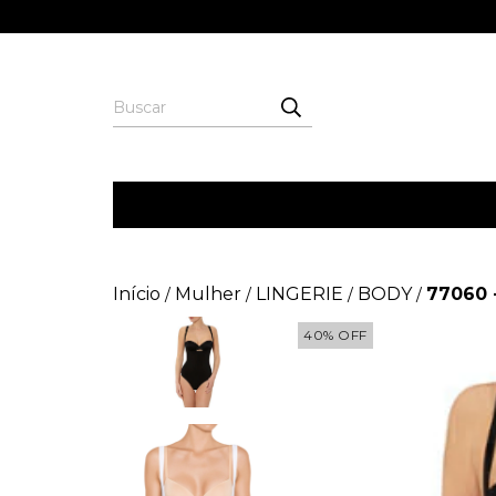
Início
Mulher
LINGERIE
BODY
77060 
/
/
/
/
40
%
OFF