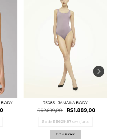
G BODY
75085 - JAMAIKA BODY
7
0
R$1.889,00
R$2.699,00
R$2.
3
x de
R$629,67
sem juros
3
x 
COMPRAR