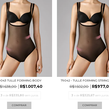
9043 TULLE FORMING BODY
79042 - TULLE FORMING STRIN
R$1.007,40
R$977,0
$1.638,00
R$1.502,00
3
x de
R$335,80
sem juros
3
x de
R$325,67
sem juros
COMPRAR
COMPRAR