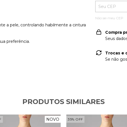
Não sei meu CEP
te a pele, controlando habilmente a cintura
Compra p
Seus dados
ua preferência.
Trocas e 
Se não gos
PRODUTOS SIMILARES
NOVO
F
35
%
OFF