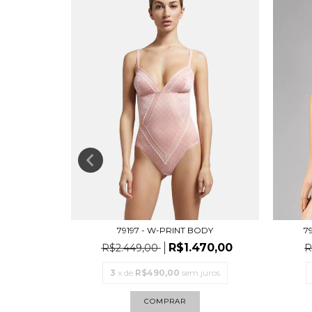
79197 - W-PRINT BODY
RING BODY-
7
R$1.470,00
R$2.449,00
R
82,00
3
x de
R$490,00
sem juros
juros
COMPRAR