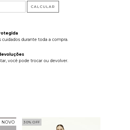
CALCULAR
rotegida
 cuidados durante toda a compra.
devoluções
tar, você pode trocar ou devolver.
NOVO
30
%
OFF
40
%
OFF