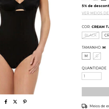
5% de descon
VER MEIOS D
COR:
CREAM 
BLACK
C
TAMANHO:
M
M
G
QUANTIDADE
Entregas para o
Meios de e