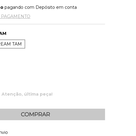
to
pagando com Depósito em conta
E PAGAMENTO
TAM
REAM TAM
Atenção, última peça!
 CEP:
ALTERAR CEP
nvio