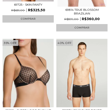
69725 - SKIN PANTY
R$325,50
69814 TRUE BLOSSOM
R$651,00
BRAZILIAN
R$360,00
COMPRAR
R$599,00
COMPRAR
35
%
OFF
40
%
OFF