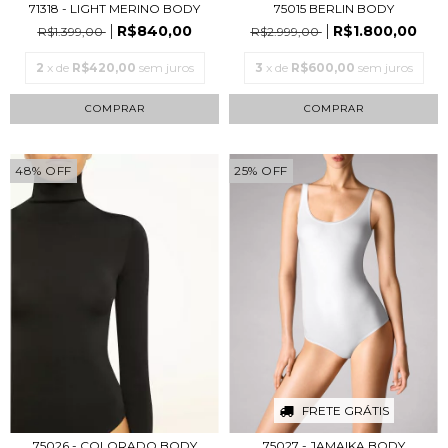
71318 - LIGHT MERINO BODY
75015 BERLIN BODY
R$840,00
R$1.800,00
R$1.399,00
R$2.999,00
2
x de
R$420,00
sem juros
3
x de
R$600,00
sem juros
COMPRAR
COMPRAR
48
%
OFF
25
%
OFF
FRETE GRÁTIS
75027 - JAMAIKA BODY
75026 - COLORADO BODY