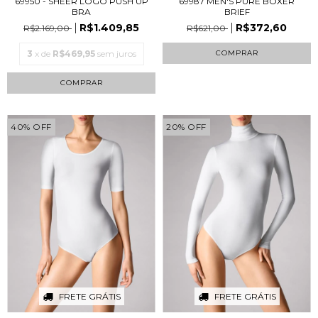
69987 MEN'S PURE BOXER
69950 - SHEER LOGO PUSH UP
BRIEF
BRA
R$372,60
R$1.409,85
R$621,00
R$2.169,00
COMPRAR
3
x de
R$469,95
sem juros
COMPRAR
40
%
OFF
20
%
OFF
FRETE GRÁTIS
FRETE GRÁTIS