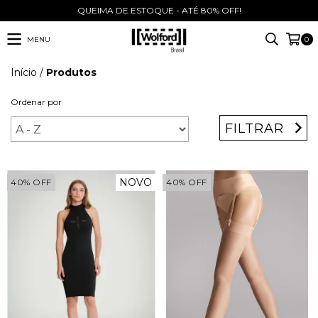
QUEIMA DE ESTOQUE - ATÉ 80% OFF!
MENU
0
Início
/
Produtos
Ordenar por
FILTRAR
NOVO
40
%
OFF
40
%
OFF