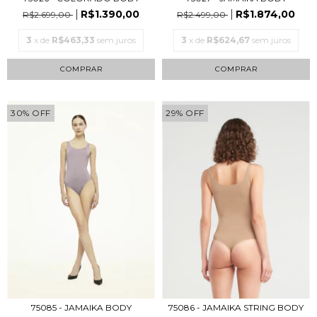
R$1.874,00
R$1.390,00
R$2.499,00
R$2.699,00
3
x de
R$624,67
sem juros
3
x de
R$463,33
sem juros
COMPRAR
COMPRAR
30
%
OFF
29
%
OFF
75085 - JAMAIKA BODY
75086 - JAMAIKA STRING BODY