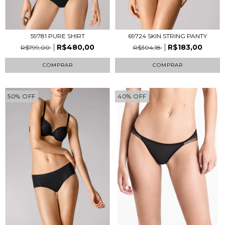
59781 PURE SHIRT
69724 SKIN STRING PANTY
R$480,00
R$183,00
R$799,00
R$304,18
COMPRAR
COMPRAR
50
%
OFF
40
%
OFF