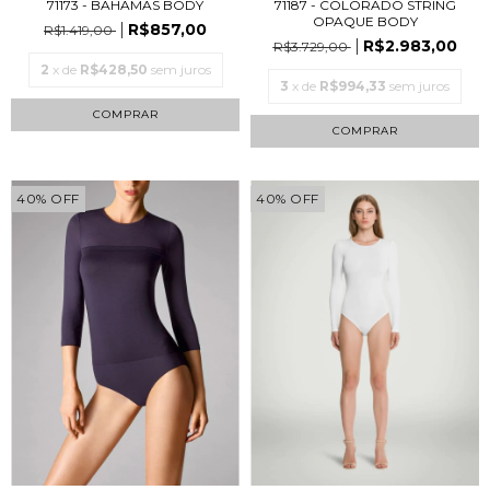
71173 - BAHAMAS BODY
71187 - COLORADO STRING
OPAQUE BODY
R$857,00
R$1.419,00
R$2.983,00
R$3.729,00
2
x de
R$428,50
sem juros
3
x de
R$994,33
sem juros
COMPRAR
COMPRAR
40
%
OFF
40
%
OFF