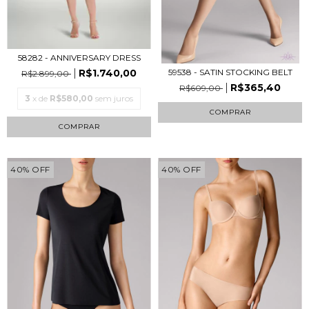
58282 - ANNIVERSARY DRESS
R$1.740,00
59538 - SATIN STOCKING BELT
R$2.899,00
R$365,40
R$609,00
3
x de
R$580,00
sem juros
COMPRAR
COMPRAR
40
%
OFF
40
%
OFF