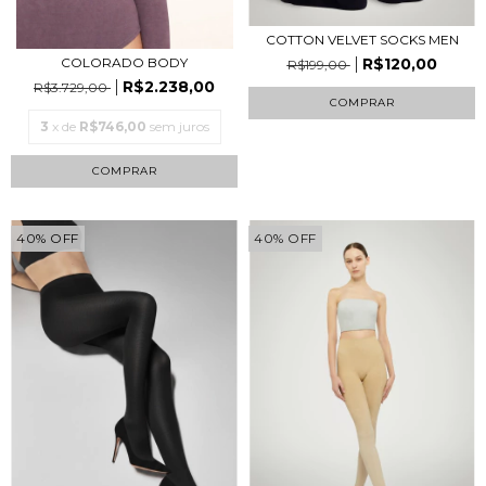
COTTON VELVET SOCKS MEN
R$120,00
COLORADO BODY
R$199,00
R$2.238,00
R$3.729,00
COMPRAR
3
x de
R$746,00
sem juros
COMPRAR
40
%
OFF
40
%
OFF