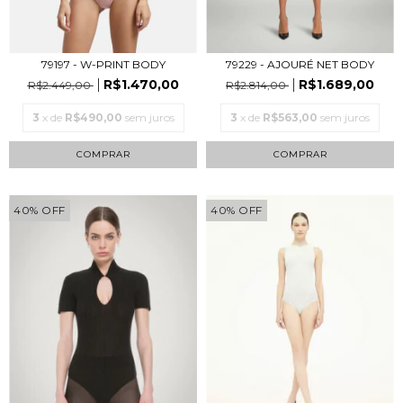
79229 - AJOURÉ NET BODY
79197 - W-PRINT BODY
R$1.689,00
R$1.470,00
R$2.814,00
R$2.449,00
3
x de
R$563,00
sem juros
3
x de
R$490,00
sem juros
COMPRAR
COMPRAR
40
%
OFF
40
%
OFF