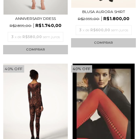
BLUSA AURORA SHIRT
R$1.800,00
ANNIVERSARY DRESS
R$2.999,00
R$1.740,00
R$2.899,00
3
x de
R$600,00
sem juros
3
x de
R$580,00
sem juros
COMPRAR
COMPRAR
40
%
OFF
40
%
OFF