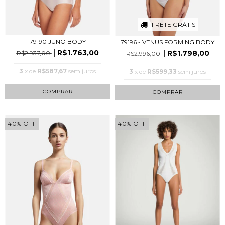
FRETE GRÁTIS
79190 JUNO BODY
79196 - VENUS FORMING BODY
R$1.763,00
R$1.798,00
R$2.937,00
R$2.996,00
3
x de
R$587,67
sem juros
3
x de
R$599,33
sem juros
COMPRAR
COMPRAR
40
%
OFF
40
%
OFF