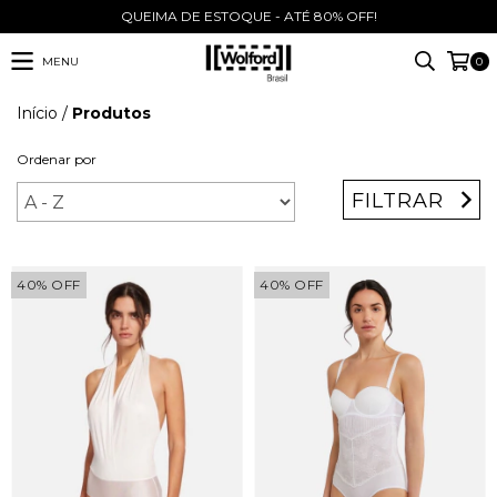
QUEIMA DE ESTOQUE - ATÉ 80% OFF!
MENU
0
Início
/
Produtos
Ordenar por
FILTRAR
40
%
OFF
40
%
OFF