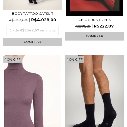
BODY TATTOO CATSUIT
R$4.028,00
CHIC PUNK TIGHTS
R$6.713,00
R$222,87
R$371,45
3
x de
R$1.342,67
sem juros
COMPRAR
COMPRAR
40
%
OFF
40
%
OFF