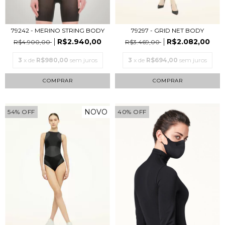
79297 - GRID NET BODY
79242 - MERINO STRING BODY
R$2.082,00
R$2.940,00
R$3.469,00
R$4.900,00
3
x de
R$694,00
sem juros
3
x de
R$980,00
sem juros
COMPRAR
COMPRAR
NOVO
54
%
OFF
40
%
OFF