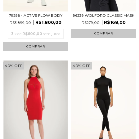
96239 WOLFORD CLASSIC MASK
79298 - ACTIVE FLOW BODY
R$168,00
R$1.800,00
R$279,00
R$3.899,00
COMPRAR
3
x de
R$600,00
sem juros
COMPRAR
40
%
OFF
40
%
OFF