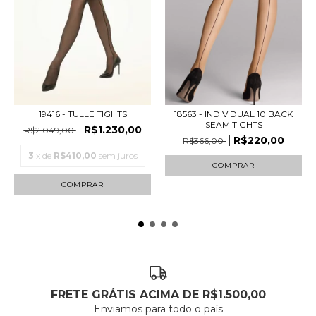
18563 - INDIVIDUAL 10 BACK
19416 - TULLE TIGHTS
SEAM TIGHTS
R$1.230,00
R$2.049,00
R$220,00
R$366,00
3
x de
R$410,00
sem juros
COMPRAR
COMPRAR
FRETE GRÁTIS ACIMA DE R$1.500,00
Enviamos para todo o país