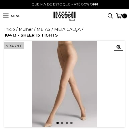
QUEIMA DE ESTOQUE - ATÉ 80% OFF!
MENU
0
Início
/
Mulher
/
MEIAS
/
MEIA CALÇA
/
18413 - SHEER 15 TIGHTS
40
%
OFF