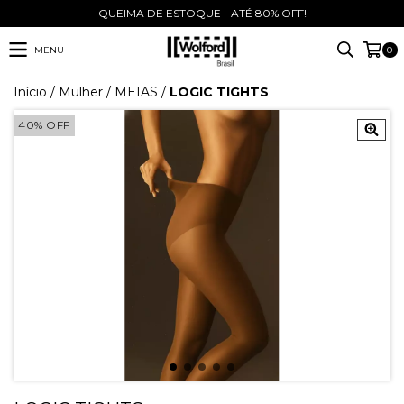
QUEIMA DE ESTOQUE - ATÉ 80% OFF!
MENU
0
Início
/
Mulher
/
MEIAS
/
LOGIC TIGHTS
40
%
OFF